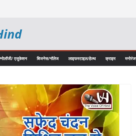
Hind
क्नोलॉजी/ एजुकेशन
बिजनेस/नॉलेज
लाइफस्टाइल/हेल्थ
क्राइम
मनोरंज