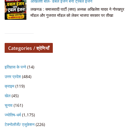
अखिलेश बोले- डबल इंजन बना ट्रबल इंजन
लखनऊ : समाजवादी पार्टी (सपा) अध्यक्ष अखिलेश यादव ने गोरखपुर
मॉडल और गुजरात मॉडल को लेकर भाजपा सरकार पर तीखा
Categories / श्रेणियाँ
इतिहास के पन्ने
(14)
उत्तर प्रदेश
(484)
क्राइम
(119)
खेल
(45)
चुनाव
(161)
ज्योतिष-धर्म
(1,175)
टेक्नोलॉजी/ एजुकेशन
(226)