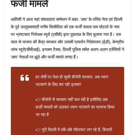
फर्जी मामले
आतिशी ने आज यहां संवाददाता सम्मेलन में कहा- ‘आप’ के वरिष्ठ नेता एवं दिल्ली
के पूर्व उपमुख्यमंत्री मनीष सिसोदिया को एक फर्जी क्लास रूम घोटाले के नाम
पर भ्रष्टाचार निरोधक ब्यूरो (एसीबी) द्वारा पूछताछ के लिए बुलाया गया है। दस
साल से भाजपा की केंद्र सरकार और उसकी प्रवर्तन निदेशालय (ईडी), केन्द्रीय
जांच ब्यूरो(सीबीआई), इनकम टैक्स, दिल्ली पुलिस समेत अलग-अलग एजेंसियों ने
‘आप’ नेताओं पर झूठे और फर्जी मामले लगाए हैं।
हर मोर्चे पर फेल हो चुकी बीजेपी सरकार, अब ध्यान
भटकाने के लिए कर रही ड्रामा‼️
👉 बीजेपी से सरकार नहीं चल रही है इसीलिए अब
फ़र्ज़ी मामलों को उठाकर ध्यान भटकाने का प्रयास किया
जा रहा है
👉 पूरी दिल्ली में लंबे-लंबे पॉवरकट लग रहे हैं, बिजली