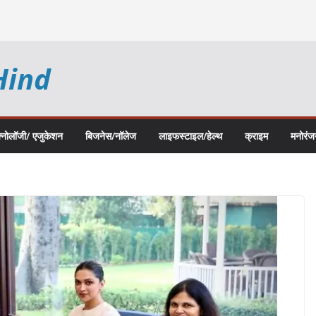
Hind
क्नोलॉजी/ एजुकेशन
बिजनेस/नॉलेज
लाइफस्टाइल/हेल्थ
क्राइम
मनोरंज