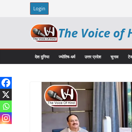
Skip
Login
to
content
The Voice of 
देश दुनिया
ज्योतिष-धर्म
उत्तर प्रदेश
चुनाव
टे