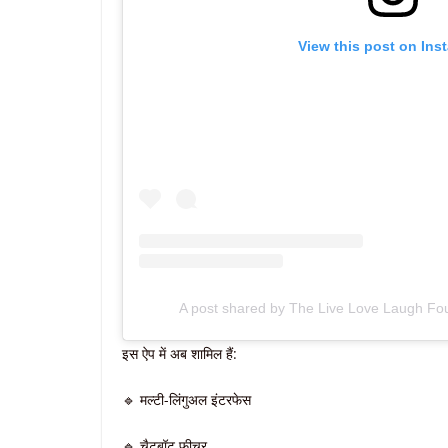
View this post on Ins
A post shared by The Live Love Laugh Fou
इस ऐप में अब शामिल हैं:
🔹 मल्टी-लिंगुअल इंटरफेस
🔹 चैटबॉट फीचर