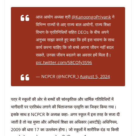
आज आयोग अध्यक्ष श्री
@KanoongoPriyank
ने
विभिन्न राज्यों से आए राज्य बाल आयोगों, राज्य शिक्षा
विभाग के प्रतिनिधियों सहित DEOs के बीच अपने
अनुभव साझा करते हुए कहा कि हमें इस भावना के साथ
कार्य करना चाहिए कि जो बच्चे अपना जीवन नहीं बदल
सकते, उनका जीवन बदलने का अवसर हमें मिला है।
pic.twitter.com/58COfy3S96
— NCPCR (@NCPCR_)
August 5, 2024
पत्र में स्कूलों की ओर से बच्चों की सांस्कृतिक और धार्मिक गतिविधियों में
भागीदारी पर प्रतिबंध लगाने की चिंताजनक प्रवृत्ति का जिक्र किया गया।
इसके साथ ह NCPCR के अध्यक्ष कहा- अगर स्कूल में इस तरह के सजा दी
जाती है तो यह मुफ्त और अनिवार्य शिक्षा का अधिकार (आरटीई) अधिनियम,
2009 की धारा 17 का उल्लंघन होगा। जो स्कूलों में शारीरिक दंड या किसी