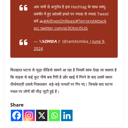
आप सभी से अनुरोध है इस Hashtag के साथ जम्मू-
कश्मीर में हुए आंतकी हमले पर ज्यादा से ज्यादा Tweet
करें 🙏
#AllEyesOnReasi
#TerroristAttack
pic.twitter.com/qj3OtqU5UG
— 𝕏𝙎𝙄𝙈𝘽𝘼🚩 (@iamXsimba_)
June 9,
2024
फिलहाल घटना से जूड़ा वीडियो सामने आ रहा है जिसमें साफ देखा जा सकता है
कि सड़क से कई फुट नीचे बस गिरी है और खाई में गिरने के बाद उसमें सवार
तीर्थयात्री उससे निकलकर बड़े-बड़े पत्थरों पर गिर गए। जिसके बाद घटना
स्थल पर लोगों की भीड़ जुटी हुई है।
Share