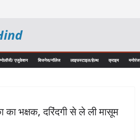
Hind
क्नोलॉजी/ एजुकेशन
बिजनेस/नॉलेज
लाइफस्टाइल/हेल्थ
क्राइम
मनोरंज
ा का भक्षक, दरिंदगी से ले ली मासूम